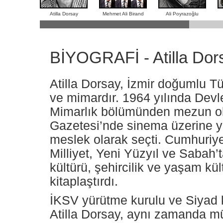
Atilla Dorsay
Mehmet Ali Birand
Ali Poyrazoğlu
BİYOGRAFİ - Atilla Dor
Atilla Dorsay, İzmir doğumlu Tü
ve mimardır. 1964 yılında Dev
Mimarlık bölümünden mezun ola
Gazetesi’nde sinema üzerine y
meslek olarak seçti. Cumhuriyet
Milliyet, Yeni Yüzyıl ve Sabah
kültürü, şehircilik ve yaşam kü
kitaplaştırdı.
İKSV yürütme kurulu ve Siyad 
Atilla Dorsay, aynı zamanda müz